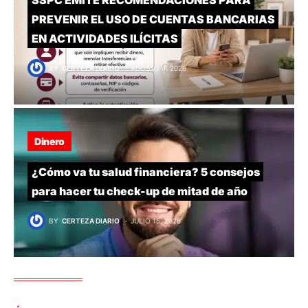
SSPC EMITE RECOMENDACIONES PARA
PREVENIR EL USO DE CUENTAS BANCARIAS
EN ACTIVIDADES ILÍCITAS
BY
CERTEZA DIARIO
AGOSTO 4, 2026
Dinero
¿Cómo va tu salud financiera? 5 consejos
para hacer tu check-up de mitad de año
BY
CERTEZA DIARIO
JULIO 15, 2026