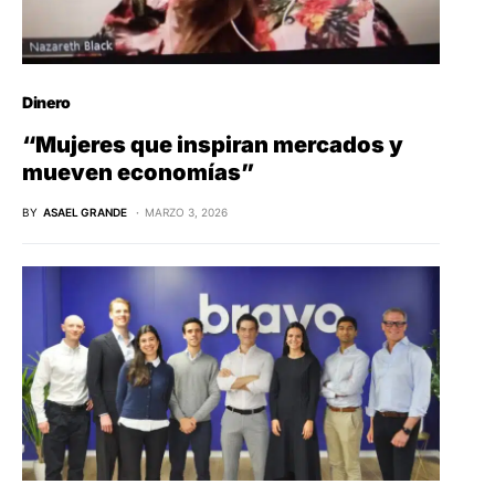
Dinero
“Mujeres que inspiran mercados y
mueven economías”
BY
ASAEL GRANDE
MARZO 3, 2026