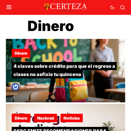
Dinero
Dinero
4 claves sobre crédito para que el regreso a
clases no asfixie tu quincena
BY
ASAEL GRANDE
AGOSTO 5, 2026
Dinero
Nacional
Noticias