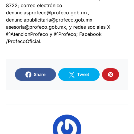
8722; correo electrónico
denunciasprofeco@profeco.gob.mx,
denunciapublicitaria@profeco.gob.mx,
asesoria@profeco.gob.mx, y redes sociales X
@AtencionProfeco y @Profeco; Facebook
/ProfecoOficial.
Share
Tweet