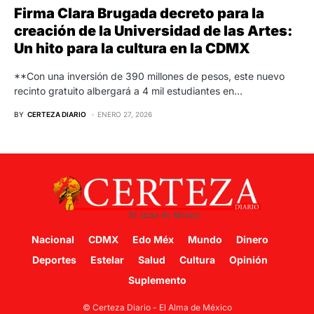
Firma Clara Brugada decreto para la
creación de la Universidad de las Artes:
Un hito para la cultura en la CDMX
**Con una inversión de 390 millones de pesos, este nuevo
recinto gratuito albergará a 4 mil estudiantes en…
BY
CERTEZA DIARIO
ENERO 27, 2026
Nacional
CDMX
Edo Méx
Mundo
Dinero
Deportes
Estelar
Salud
Cultura
Opinión
Suplemento
© Certeza Diario - El Alma de México