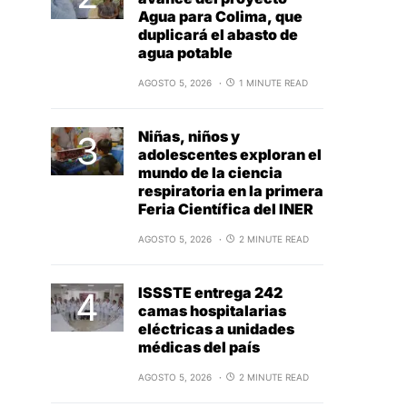
Agua para Colima, que
duplicará el abasto de
agua potable
AGOSTO 5, 2026
1 MINUTE READ
Niñas, niños y
adolescentes exploran el
mundo de la ciencia
respiratoria en la primera
Feria Científica del INER
AGOSTO 5, 2026
2 MINUTE READ
ISSSTE entrega 242
camas hospitalarias
eléctricas a unidades
médicas del país
AGOSTO 5, 2026
2 MINUTE READ