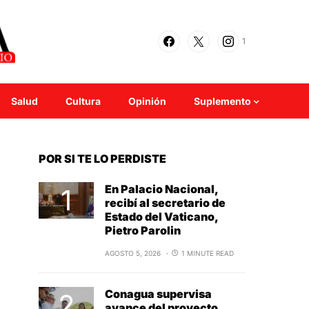
1
Salud
Cultura
Opinión
Suplemento
POR SI TE LO PERDISTE
En Palacio Nacional,
recibí al secretario de
Estado del Vaticano,
Pietro Parolin
AGOSTO 5, 2026
1 MINUTE READ
Conagua supervisa
avance del proyecto