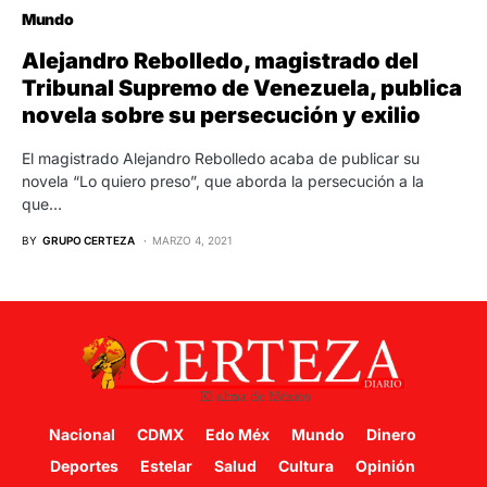
Mundo
Alejandro Rebolledo, magistrado del
Tribunal Supremo de Venezuela, publica
novela sobre su persecución y exilio
El magistrado Alejandro Rebolledo acaba de publicar su
novela “Lo quiero preso”, que aborda la persecución a la
que…
BY
GRUPO CERTEZA
MARZO 4, 2021
Nacional
CDMX
Edo Méx
Mundo
Dinero
Deportes
Estelar
Salud
Cultura
Opinión