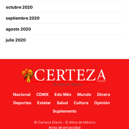
octubre 2020
septiembre 2020
agosto 2020
julio 2020
Nacional
CDMX
Edo Méx
Mundo
Dinero
Deportes
Estelar
Salud
Cultura
Opinión
Suplemento
© Certeza Diario - El Alma de México
Aviso de privacidad