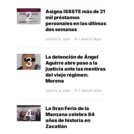
Asigna ISSSTE más de 21
mil préstamos
personales en las últimas
dos semanas
AGOSTO 6, 2026
1 MINUTE READ
La detención de Ángel
Aguirre abre paso a la
justicia ante las mentiras
del viejo régimen:
Morena
AGOSTO 6, 2026
2 MINUTE READ
La Gran Feria de la
Manzana celebra 84
años de historia en
Zacatlán