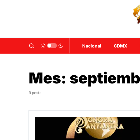
Nacional
CDMX
Mes:
septiemb
9 posts