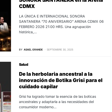
SONORA SANTANERA en la Arena
CDMX
LA ÚNICA E INTERNACIONAL SONORA
SANTANERA “70 ANIVERSARIO” ARENA CDMX 06
FEBRERO 2026 21:00 HRS. Una agrupación
histórica,…
BY
ASAEL GRANDE
SEPTIEMBRE 30, 2025
Salud
De la herbolaria ancestral a la
innovación de Botika Grisi para el
cuidado capilar
Grisi ha logrado tomar la esencia de las boticas
ancestrales y adaptarla a las necesidades del
consumidor moderno…