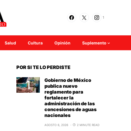
1
Salud
Cultura
Opinión
Suplemento
POR SI TE LO PERDISTE
Gobierno de México
publica nuevo
reglamento para
fortalecer la
administración de las
concesiones de aguas
nacionales
AGOSTO 6, 2026
2 MINUTE READ