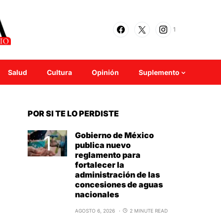
1
Salud
Cultura
Opinión
Suplemento
POR SI TE LO PERDISTE
Gobierno de México
publica nuevo
reglamento para
fortalecer la
administración de las
concesiones de aguas
nacionales
AGOSTO 6, 2026
2 MINUTE READ