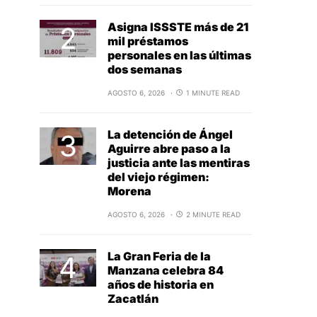
Asigna ISSSTE más de 21
mil préstamos
personales en las últimas
dos semanas
AGOSTO 6, 2026
1 MINUTE READ
La detención de Ángel
Aguirre abre paso a la
justicia ante las mentiras
del viejo régimen:
Morena
AGOSTO 6, 2026
2 MINUTE READ
La Gran Feria de la
Manzana celebra 84
años de historia en
Zacatlán