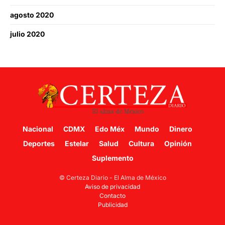
agosto 2020
julio 2020
Nacional
CDMX
Edo Méx
Mundo
Dinero
Deportes
Estelar
Salud
Cultura
Opinión
Suplemento
© Certeza Diario - El Alma de México
Aviso de privacidad
Contacto
Publicidad