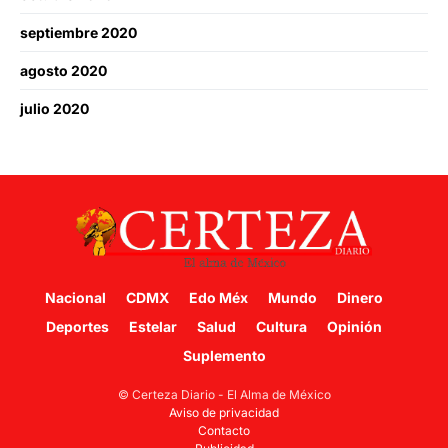
septiembre 2020
agosto 2020
julio 2020
Nacional
CDMX
Edo Méx
Mundo
Dinero
Deportes
Estelar
Salud
Cultura
Opinión
Suplemento
© Certeza Diario - El Alma de México
Aviso de privacidad
Contacto