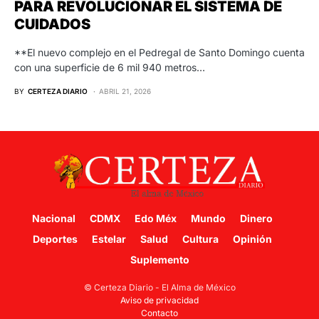
PARA REVOLUCIONAR EL SISTEMA DE
CUIDADOS
**El nuevo complejo en el Pedregal de Santo Domingo cuenta
con una superficie de 6 mil 940 metros…
BY
CERTEZA DIARIO
ABRIL 21, 2026
Nacional
CDMX
Edo Méx
Mundo
Dinero
Deportes
Estelar
Salud
Cultura
Opinión
Suplemento
© Certeza Diario - El Alma de México
Aviso de privacidad
Contacto