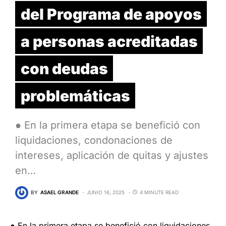
del Programa de apoyos
a personas acreditadas
con deudas
problemáticas
● En la primera etapa se benefició con
liquidaciones, condonaciones de
intereses, aplicación de quitas y ajustes
en…
BY
ASAEL GRANDE
JUNIO 16, 2025
4 MINUTE READ
● En la primera etapa se benefició con liquidaciones,