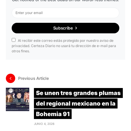
Subscribe
Al recibir este correo estás protegido por nuestro aviso de
privacidad. Certeza Diario no usará tu dirección de e-mail para
otros fines.
Previous Article
Se unen tres grandes plumas
del regional mexicano en la
Bohemia 91
JUNIO 4, 2026