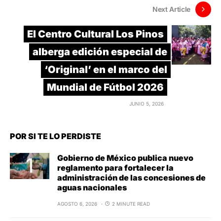
Next Article
El Centro Cultural Los Pinos
alberga edición especial de
‘Original’ en el marco del
Mundial de Fútbol 2026
JUNIO 5, 2026
POR SI TE LO PERDISTE
Gobierno de México publica nuevo
reglamento para fortalecer la
administración de las concesiones de
aguas nacionales
AGOSTO 6, 2026
2 MINUTE READ