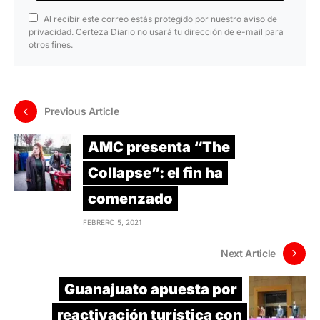
Al recibir este correo estás protegido por nuestro aviso de
privacidad. Certeza Diario no usará tu dirección de e-mail para
otros fines.
Previous Article
AMC presenta “The
Collapse”: el fin ha
comenzado
FEBRERO 5, 2021
Next Article
Guanajuato apuesta por
reactivación turística con