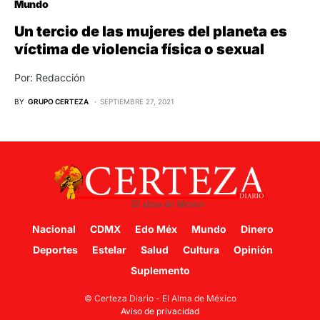
Mundo
Un tercio de las mujeres del planeta es
víctima de violencia física o sexual
Por: Redacción
BY
GRUPO CERTEZA
SEPTIEMBRE 27, 2021
Nacional
CDMX
Edo Méx
Mundo
Dinero
Deportes
Estelar
Salud
Cultura
Opinión
Suplemento
© Certeza Diario - El Alma de México
Aviso de privacidad