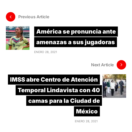
Previous Article
América se pronuncia ante
amenazas a sus jugadoras
ENERO 28, 2021
Next Article
IMSS abre Centro de Atención
Temporal Lindavista con 40
camas para la Ciudad de
México
ENERO 28, 2021