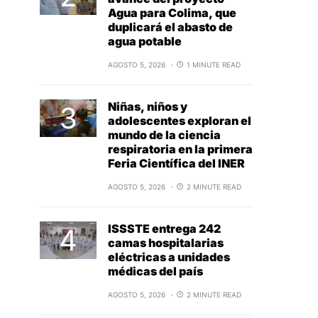
Agua para Colima, que
duplicará el abasto de
agua potable
AGOSTO 5, 2026
1 MINUTE READ
Niñas, niños y
adolescentes exploran el
mundo de la ciencia
respiratoria en la primera
Feria Científica del INER
AGOSTO 5, 2026
2 MINUTE READ
ISSSTE entrega 242
camas hospitalarias
eléctricas a unidades
médicas del país
AGOSTO 5, 2026
2 MINUTE READ