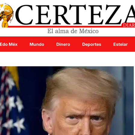
Edo Méx
Mundo
Dinero
Deportes
Estelar