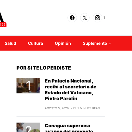
1
Salud
Cultura
Opinión
Suplemento
POR SI TE LO PERDISTE
En Palacio Nacional,
recibí al secretario de
Estado del Vaticano,
Pietro Parolin
AGOSTO 5, 2026
1 MINUTE READ
Conagua supervisa
avance del proyecto