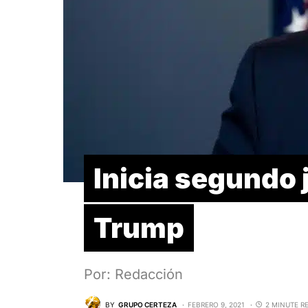
Inicia segundo j
Trump
Por: Redacción
BY
GRUPO CERTEZA
FEBRERO 9, 2021
2 MINUTE R