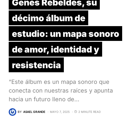
Genes Rebeldes, su
décimo álbum de
estudio: un mapa sonoro
de amor, identidad y
resistencia
“Este álbum es un mapa sonoro que
conecta con nuestras raíces y apunta
hacia un futuro lleno de…
BY
ASAEL GRANDE
MAYO 7, 2025
2 MINUTE READ