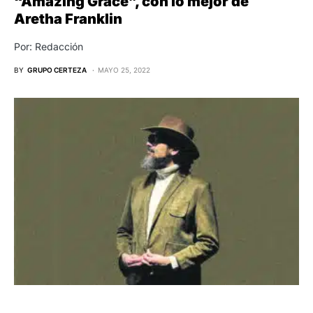
“Amazing Grace”, con lo mejor de
Aretha Franklin
Por: Redacción
BY
GRUPO CERTEZA
MAYO 25, 2022