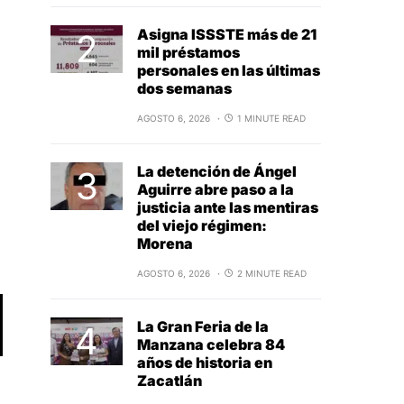
Asigna ISSSTE más de 21
mil préstamos
personales en las últimas
dos semanas
AGOSTO 6, 2026
1 MINUTE READ
La detención de Ángel
Aguirre abre paso a la
justicia ante las mentiras
del viejo régimen:
Morena
AGOSTO 6, 2026
2 MINUTE READ
La Gran Feria de la
Manzana celebra 84
años de historia en
Zacatlán