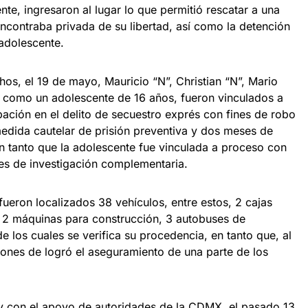
ente, ingresaron al lugar lo que permitió rescatar a una
contraba privada de su libertad, así como la detención
 adolescente.
os, el 19 de mayo, Mauricio “N”, Christian “N”, Mario
sí como un adolescente de 16 años, fueron vinculados a
ación en el delito de secuestro exprés con fines de robo
medida cautelar de prisión preventiva y dos meses de
n tanto que la adolescente fue vinculada a proceso con
es de investigación complementaria.
 fueron localizados 38 vehículos, entre estos, 2 cajas
s, 2 máquinas para construcción, 3 autobuses de
e los cuales se verifica su procedencia, en tanto que, al
iones de logró el aseguramiento de una parte de los
 y con el apoyo de autoridades de la CDMX, el pasado 13