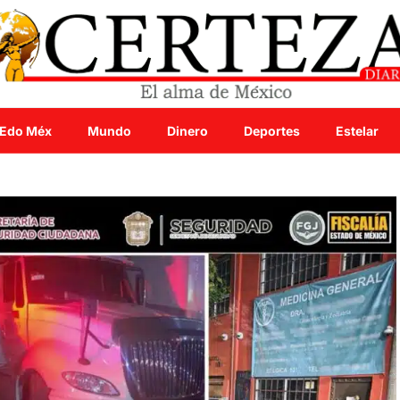
Edo Méx
Mundo
Dinero
Deportes
Estelar