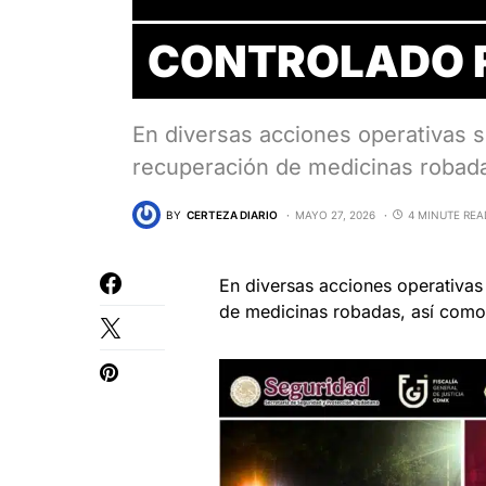
CONTROLADO 
En diversas acciones operativas s
recuperación de medicinas robad
BY
CERTEZA DIARIO
MAYO 27, 2026
4 MINUTE REA
En diversas acciones operativas 
de medicinas robadas, así como