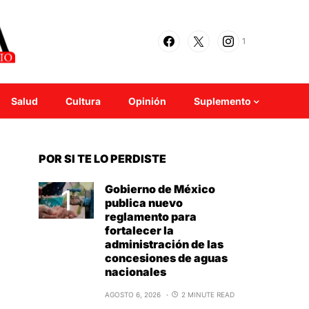
1
Salud
Cultura
Opinión
Suplemento
POR SI TE LO PERDISTE
Gobierno de México
publica nuevo
reglamento para
fortalecer la
administración de las
concesiones de aguas
nacionales
AGOSTO 6, 2026
2 MINUTE READ