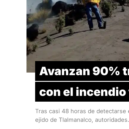
Avanzan 90% tr
con el incendio
Tras casi 48 horas de detectarse e
ejido de Tlalmanalco, autoridade