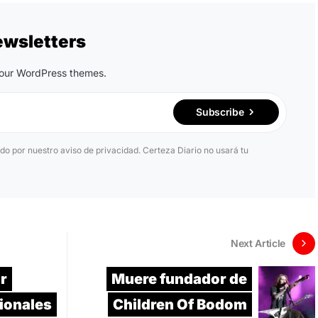
ewsletters
n our WordPress themes.
Subscribe
ido por nuestro aviso de privacidad. Certeza Diario no usará tu
Next Article
ar
Muere fundador de
cionales
Children Of Bodom