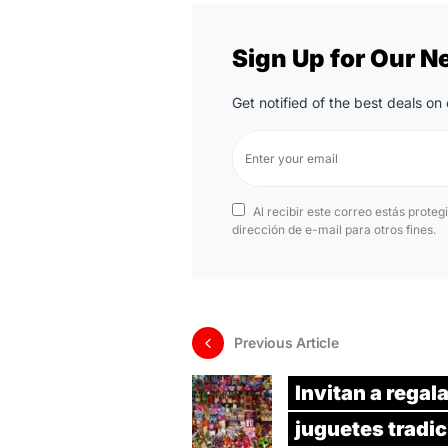
Sign Up for Our N
Get notified of the best deals o
Al recibir este correo estás proteg
dirección de e-mail para otros fines.
Previous Article
Invitan a regal
juguetes tradi