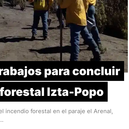
abajos para concluir
 forestal Izta-Popo
l incendio forestal en el paraje el Arenal,
s…