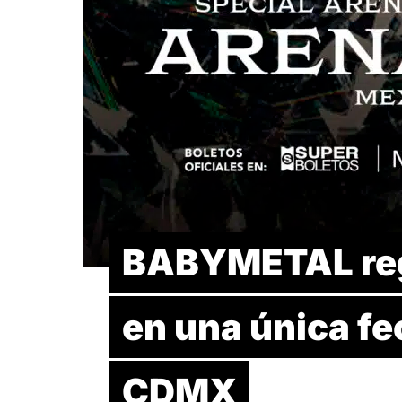
BABYMETAL regr
en una única fe
CDMX