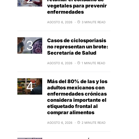
vegetales para prevenir
enfermedades
AGOSTO 6, 2026
3 MINUTE READ
Casos de ciclosporiasis
no representan un brote:
Secretaría de Salud
AGOSTO 6, 2026
1 MINUTE READ
Más del 80% de las y los
adultos mexicanos con
enfermedades crónicas
considera importante el
etiquetado frontal al
comprar alimentos
AGOSTO 6, 2026
2 MINUTE READ