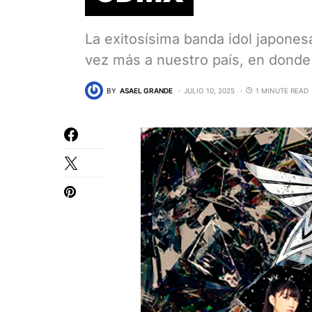
La exitosísima banda idol japone
vez más a nuestro país, en dond
BY
ASAEL GRANDE
JULIO 10, 2025
1 MINUTE READ