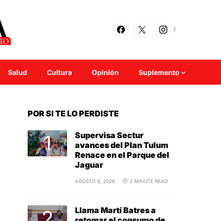
1
Salud
Cultura
Opinión
Suplemento
POR SI TE LO PERDISTE
Supervisa Sectur
avances del Plan Tulum
Renace en el Parque del
Jaguar
AGOSTO 6, 2026
2 MINUTE READ
Llama Martí Batres a
retomar el consumo de