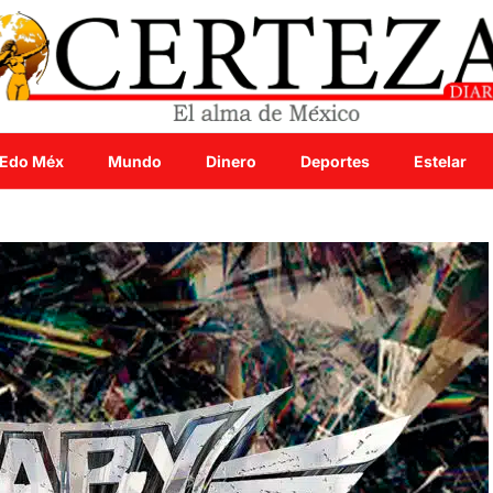
Edo Méx
Mundo
Dinero
Deportes
Estelar