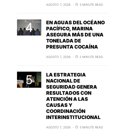
AGOSTO 7, 2026
3 MINUTE READ
EN AGUAS DEL OCÉANO
PACÍFICO, MARINA
ASEGURA MÁS DE UNA
TONELADA DE
PRESUNTA COCAÍNA
AGOSTO 7, 2026
2 MINUTE READ
LA ESTRATEGIA
NACIONAL DE
SEGURIDAD GENERA
RESULTADOS CON
ATENCIÓN A LAS
CAUSAS Y
COORDINACIÓN
INTERINSTITUCIONAL
AGOSTO 7, 2026
3 MINUTE READ