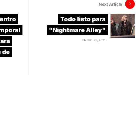
Next Article
Centro
Todo listo para
emporal
"Nightmare Alley"
para
ENERO 21, 2021
 de