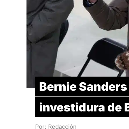
Bernie Sanders
investidura de 
Por: Redacción