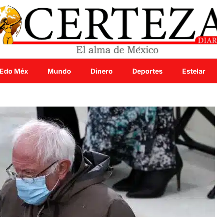
Edo Méx
Mundo
Dinero
Deportes
Estelar