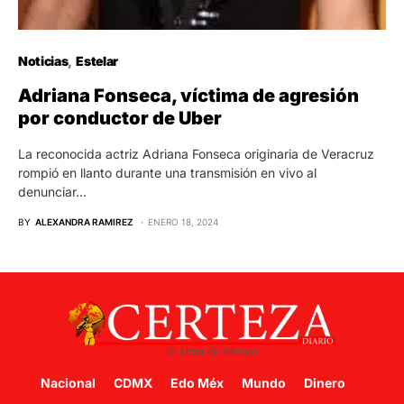
Noticias
Estelar
Adriana Fonseca, víctima de agresión
por conductor de Uber
La reconocida actriz Adriana Fonseca originaria de Veracruz
rompió en llanto durante una transmisión en vivo al
denunciar…
BY
ALEXANDRA RAMIREZ
ENERO 18, 2024
Nacional
CDMX
Edo Méx
Mundo
Dinero