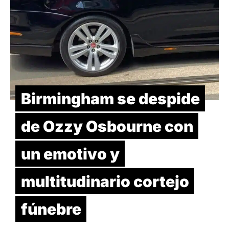
Birmingham se despide
de Ozzy Osbourne con
un emotivo y
multitudinario cortejo
fúnebre