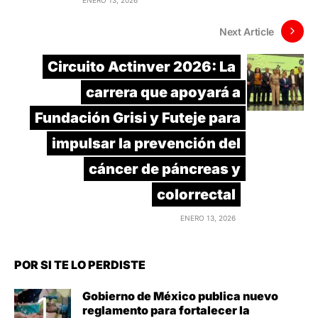
ENERO 13, 2026
Next Article
Circuito Actinver 2026: La
carrera que apoyará a
Fundación Grisi y Futeje para
impulsar la prevención del
cáncer de páncreas y
colorrectal
ENERO 13, 2026
POR SI TE LO PERDISTE
Gobierno de México publica nuevo
reglamento para fortalecer la