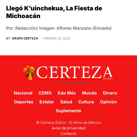
Llegó K’uinchekua, La Fiesta de
Michoacán
Por: Redacción/ Imagen: Alfonso Manzano (Enviado)
BY
GRUPO CERTEZA
FEBRERO 22, 2022
Nacional
CDMX
Edo Méx
Mundo
Dinero
Deportes
Estelar
Salud
Cultura
Opinión
Suplemento
© Certeza Diario - El Alma de México
Aviso de privacidad
Contacto