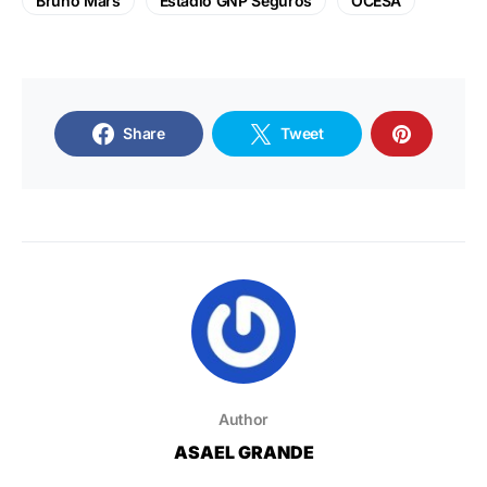
Bruno Mars
Estadio GNP Seguros
OCESA
Share
Tweet
Author
ASAEL GRANDE