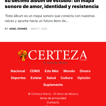
su décimo álbum de estudio: un mapa
sonoro de amor, identidad y resistencia
“Este álbum es un mapa sonoro que conecta con nuestras
raíces y apunta hacia un futuro lleno de…
BY
ASAEL GRANDE
MAYO 7, 2025
Nacional
CDMX
Edo Méx
Mundo
Dinero
Deportes
Estelar
Salud
Cultura
Opinión
Suplemento
© Certeza Diario - El Alma de México
Aviso de privacidad
Contacto