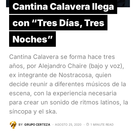
Cantina Calavera llega
con “Tres Días, Tres
Noches”
Cantina Calavera se forma hace tres
años, por Alejandro Chaire (bajo y voz),
ex integrante de Nostracosa, quien
decide reunir a diferentes músicos de la
escena, con la experiencia necesaria
para crear un sonido de ritmos latinos, la
síncopa y el ska.
BY
GRUPO CERTEZA
AGOSTO 25, 2020
1 MINUTE READ