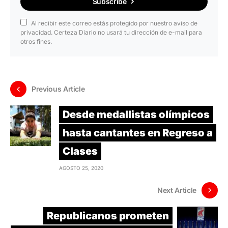
Subscribe
Al recibir este correo estás protegido por nuestro aviso de
privacidad. Certeza Diario no usará tu dirección de e-mail para
otros fines.
Previous Article
Desde medallistas olímpicos
hasta cantantes en Regreso a
Clases
AGOSTO 25, 2020
Next Article
Republicanos prometen