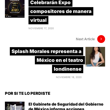
Celebrarán Expo
compositores de manera
virtual
NOVIEMBRE 17, 2020
Next Article
Splash Morales representa a
México en el teatro
londinense
NOVIEMBRE 18, 2020
POR SI TE LO PERDISTE
El Gabinete de Seguridad del Gobierno
de México informa acciones