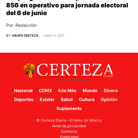
856 en operativo para jornada electoral
del 6 de junio
Por: Redacción
BY
GRUPO CERTEZA
JUNIO 4, 2021
Nacional
CDMX
Edo Méx
Mundo
Dinero
Deportes
Estelar
Salud
Cultura
Opinión
Suplemento
© Certeza Diario - El Alma de México
Aviso de privacidad
Contacto
Publicidad