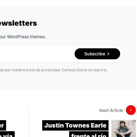
ewsletters
n our WordPress themes.
Subscribe
ido por nuestro aviso de privacidad. Certeza Diario no usará tu
Next Article
er
Justin Townes Earle
o vía
frente al río