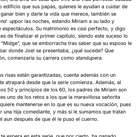
o edificio que sus papás, quienes le ayudan a cuidar de
 ganar bien y darle la vida que merece, también se
and up
por las noches, estando Miriam a su lado y
espectáculos. Su matrimonio es casi perfecto, y digo
s de finalizar el primer capítulo, siendo este suceso lo
 “Midge”, que se emborracha tras saber que su esposo le
al bar donde Joel se presentaba, ¿qué sucede? Que
ción, comenzaría su carrera como
standupera
.
las risas están garantizadas, cuenta además con un
te atrapará desde que la serie comienza. Además, al
los 50 y principios de los 60, los padres de Miriam son
s uno de los retos a los que la maravillosa señorita
i quiere mantenerse en lo que es su nueva vocación, pues
ner una hija comediante, y más si le sumamos que tratan
el aun después de que él le puso el cuerno.
 te espera en esta serie, que por cierto, ha ganado