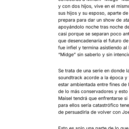
y con dos hijos, vive en el mism
sus hijos y su esposo, aparte de
prepara para dar un show de
st
apoyándolo noche tras noche de 
casi porque se separan poco ante
que desencadenaría el futuro de
fue infiel y termina asistiendo 
“Midge” sin saberlo y sin inten
Se trata de una serie en donde 
soundtrack acorde a la época y 
estar ambientada entre fines de 
de lo más conservadores y esto e
Maisel tendrá que enfrentarse s
para ellos sería catastrófico te
de persuadirla de volver con Jo
Esto es solo una parte de lo que