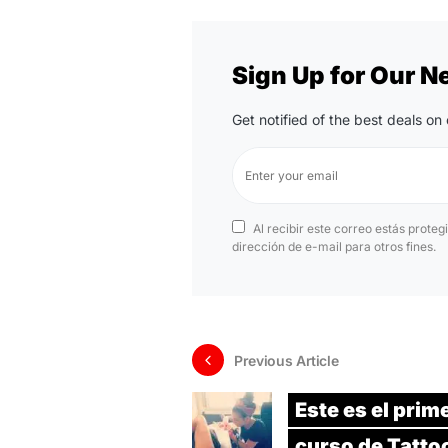
Sign Up for Our N
Get notified of the best deals o
Al recibir este correo estás proteg
dirección de e-mail para otros fines.
Previous Article
Este es el prim
curso de Tatto