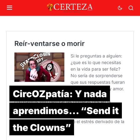
CircOZpatía: Y nada
aprendimos… “Send it
the Clowns”