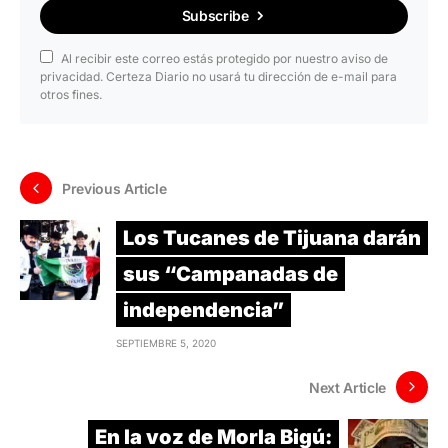
Subscribe
Al recibir este correo estás protegido por nuestro aviso de
privacidad. Certeza Diario no usará tu dirección de e-mail para
otros fines.
Previous Article
Los Tucanes de Tijuana darán
sus “Campanadas de
independencia”
SEPTIEMBRE 5, 2020
Next Article
En la voz de Morla Bigú: