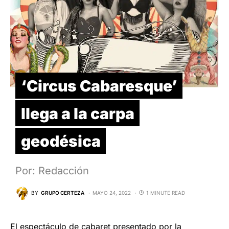
‘Circus Cabaresque’
llega a la carpa
geodésica
Por: Redacción
BY
GRUPO CERTEZA
MAYO 24, 2022
1 MINUTE READ
El espectáculo de cabaret presentado por la