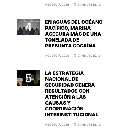
AGOSTO 7, 2026
3 MINUTE READ
EN AGUAS DEL OCÉANO
PACÍFICO, MARINA
ASEGURA MÁS DE UNA
TONELADA DE
PRESUNTA COCAÍNA
AGOSTO 7, 2026
2 MINUTE READ
LA ESTRATEGIA
NACIONAL DE
SEGURIDAD GENERA
RESULTADOS CON
ATENCIÓN A LAS
CAUSAS Y
COORDINACIÓN
INTERINSTITUCIONAL
AGOSTO 7, 2026
3 MINUTE READ