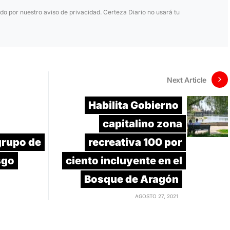
ido por nuestro aviso de privacidad. Certeza Diario no usará tu
Next Article
Habilita Gobierno
capitalino zona
grupo de
recreativa 100 por
sgo
ciento incluyente en el
Bosque de Aragón
AGOSTO 27, 2021