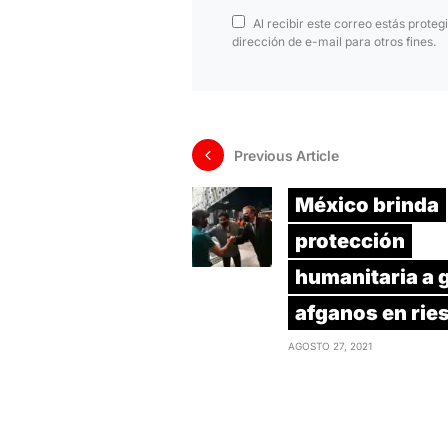
Al recibir este correo estás proteg
dirección de e-mail para otros fines.
Previous Article
México brinda
protección
humanitaria a 
afganos en rie
AGOSTO 27, 2021