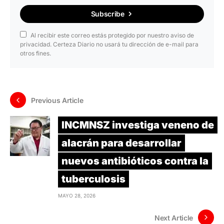
Subscribe
Al recibir este correo estás protegido por nuestro aviso de
privacidad. Certeza Diario no usará tu dirección de e-mail para
otros fines.
Previous Article
INCMNSZ investiga veneno de
alacrán para desarrollar
nuevos antibióticos contra la
tuberculosis
MAYO 28, 2026
Next Article