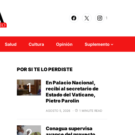
1
Salud
Cultura
Opinión
Suplemento
POR SI TE LO PERDISTE
En Palacio Nacional,
recibí al secretario de
Estado del Vaticano,
Pietro Parolin
AGOSTO 5, 2026
1 MINUTE READ
Conagua supervisa
avance del proyecto