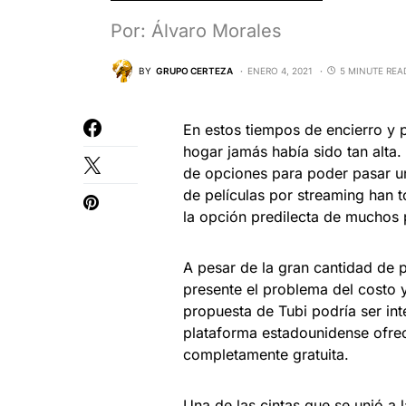
Por: Álvaro Morales
BY
GRUPO CERTEZA
ENERO 4, 2021
5 MINUTE REA
En estos tiempos de encierro y p
hogar jamás había sido tan alta
de opciones para poder pasar un
de películas por streaming han 
la opción predilecta de muchos p
A pesar de la gran cantidad de 
presente el problema del costo y
propuesta de Tubi podría ser int
plataforma estadounidense ofrec
completamente gratuita.
Una de las cintas que se unió a