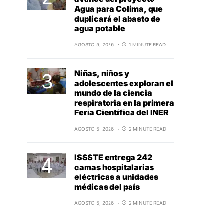
Agua para Colima, que
duplicará el abasto de
agua potable
AGOSTO 5, 2026
1 MINUTE READ
Niñas, niños y
adolescentes exploran el
mundo de la ciencia
respiratoria en la primera
Feria Científica del INER
AGOSTO 5, 2026
2 MINUTE READ
ISSSTE entrega 242
camas hospitalarias
eléctricas a unidades
médicas del país
AGOSTO 5, 2026
2 MINUTE READ