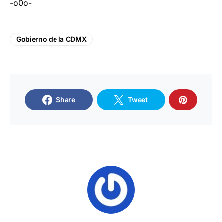
-o0o-
Gobierno de la CDMX
Share
Tweet