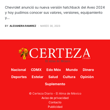
Chevrolet anunció su nueva versión hatchback del Aveo 2024
y hoy pudimos conocer sus valores, versiones, equipamiento
y…
BY
ALEXANDRA RAMIREZ
MARZO 30, 2023
Nacional
CDMX
Edo Méx
Mundo
Dinero
Deportes
Estelar
Salud
Cultura
Opinión
Suplemento
© Certeza Diario - El Alma de México
Aviso de privacidad
Contacto
Publicidad