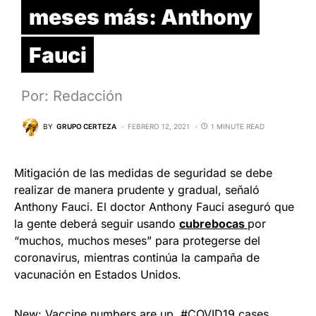
meses más: Anthony
Fauci
Por: Redacción
BY
GRUPO CERTEZA
FEBRERO 12, 2021
1 MINUTE READ
Mitigación de las medidas de seguridad se debe
realizar de manera prudente y gradual, señaló
Anthony Fauci. El doctor Anthony Fauci aseguró que
la gente deberá seguir usando
cubrebocas
por
“muchos, muchos meses” para protegerse del
coronavirus, mientras continúa la campaña de
vacunación en Estados Unidos.
New: Vaccine numbers are up,
#COVID19
cases,