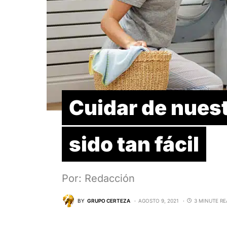
Cuidar de nuest
sido tan fácil
Por: Redacción
BY
GRUPO CERTEZA
AGOSTO 9, 2021
3 MINUTE R