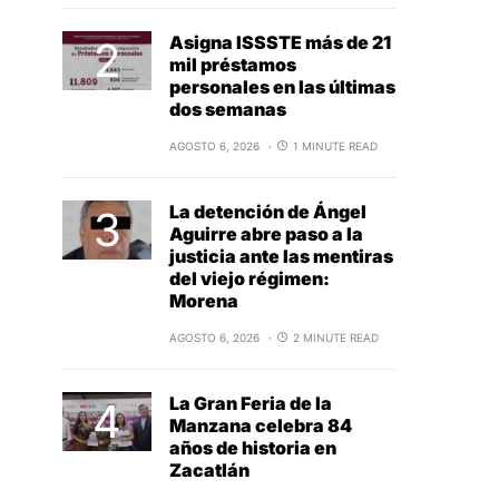
Asigna ISSSTE más de 21
mil préstamos
personales en las últimas
dos semanas
AGOSTO 6, 2026
1 MINUTE READ
La detención de Ángel
Aguirre abre paso a la
justicia ante las mentiras
del viejo régimen:
Morena
AGOSTO 6, 2026
2 MINUTE READ
La Gran Feria de la
Manzana celebra 84
años de historia en
Zacatlán