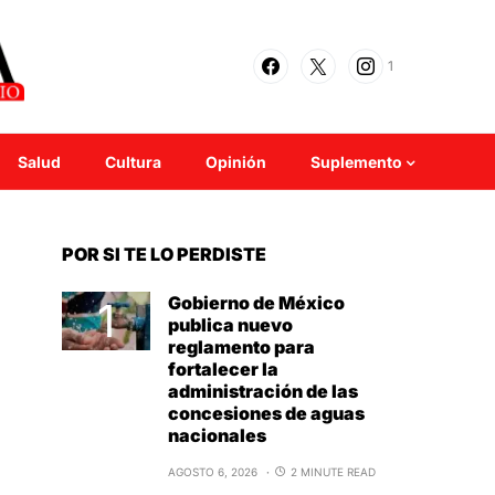
1
Salud
Cultura
Opinión
Suplemento
POR SI TE LO PERDISTE
Gobierno de México
publica nuevo
reglamento para
fortalecer la
administración de las
concesiones de aguas
nacionales
AGOSTO 6, 2026
2 MINUTE READ