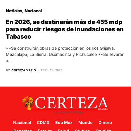
Noticias
Nacional
En 2026, se destinarán más de 455 mdp
para reducir riesgos de inundaciones en
Tabasco
**Se construirán obras de protección en los ríos Grijalva,
Mezcalapa, La Sierra, Usumacinta y Pichucalco **Se llevarán
a…
BY
CERTEZA DIARIO
ABRIL 24, 2026
Nacional
CDMX
Edo Méx
Mundo
Dinero
Deportes
Estelar
Salud
Cultura
Opinión