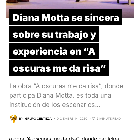
Diana Motta se sincera
sobre su trabajo y
experiencia en “A
oscuras me da risa”
La obra “A oscuras me da risa”, donde
participa Diana Motta, es toda una
institución de los escenarios…
BY
GRUPO CERTEZA
DICIEMBRE 14, 2020
5 MINUTE READ
La obra “
A oscuras me da risa
”, donde participa