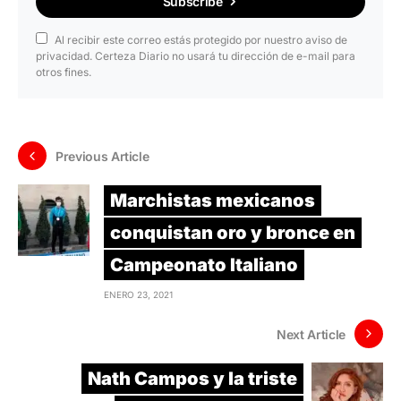
Subscribe
Al recibir este correo estás protegido por nuestro aviso de
privacidad. Certeza Diario no usará tu dirección de e-mail para
otros fines.
Previous Article
Marchistas mexicanos
conquistan oro y bronce en
Campeonato Italiano
ENERO 23, 2021
Next Article
Nath Campos y la triste