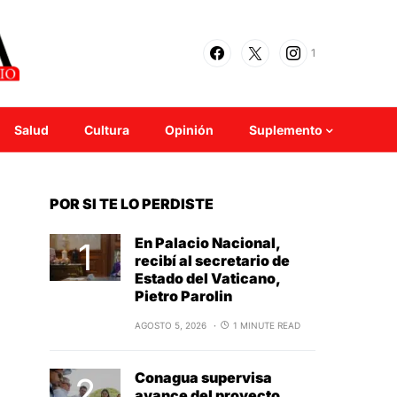
1
Salud
Cultura
Opinión
Suplemento
POR SI TE LO PERDISTE
En Palacio Nacional,
recibí al secretario de
Estado del Vaticano,
Pietro Parolin
AGOSTO 5, 2026
1 MINUTE READ
Conagua supervisa
avance del proyecto