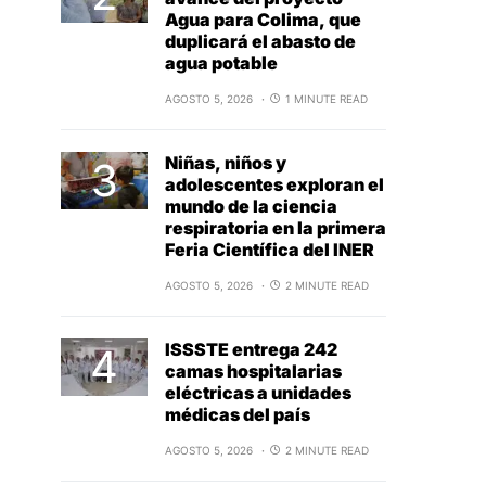
Agua para Colima, que
duplicará el abasto de
agua potable
AGOSTO 5, 2026
1 MINUTE READ
Niñas, niños y
adolescentes exploran el
mundo de la ciencia
respiratoria en la primera
Feria Científica del INER
AGOSTO 5, 2026
2 MINUTE READ
ISSSTE entrega 242
camas hospitalarias
eléctricas a unidades
médicas del país
AGOSTO 5, 2026
2 MINUTE READ