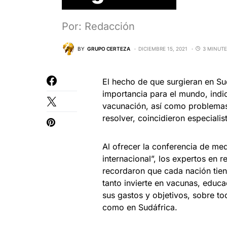
Por: Redacción
BY
GRUPO CERTEZA
DICIEMBRE 15, 2021
3 MINUTE
El hecho de que surgieran en S
importancia para el mundo, indic
vacunación, así como problemas
resolver, coincidieron especiali
Al ofrecer la conferencia de me
internacional”, los expertos en 
recordaron que cada nación tien
tanto invierte en vacunas, educa
sus gastos y objetivos, sobre to
como en Sudáfrica.