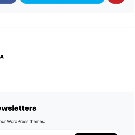
ZA
ewsletters
n our WordPress themes.