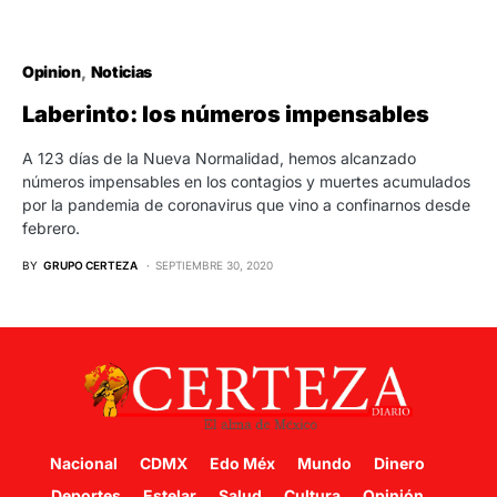
Opinion
Noticias
Laberinto: los números impensables
A 123 días de la Nueva Normalidad, hemos alcanzado
números impensables en los contagios y muertes acumulados
por la pandemia de coronavirus que vino a confinarnos desde
febrero.
BY
GRUPO CERTEZA
SEPTIEMBRE 30, 2020
Nacional
CDMX
Edo Méx
Mundo
Dinero
Deportes
Estelar
Salud
Cultura
Opinión