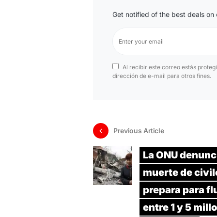
Get notified of the best deals o
Al recibir este correo estás proteg
dirección de e-mail para otros fines.
Previous Article
La ONU denunci
muerte de civil
prepara para fl
entre 1 y 5 mil