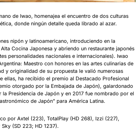
a mano de Iwao, homenajea el encuentro de dos culturas
tica, donde ningún detalle queda librado al azar.
enes nipón y latinoamericano, introduciendo en la
a Alta Cocina Japonesa y abriendo un restaurante japonés
ntes personalidades nacionales e internacionales). Iwao
 Argentina: Maestro con honores en las artes culinarias de
d y originalidad de su propuesta le valió numerosas
re ellas, ha recibido el premio al Destacado Profesional
remio otorgado por la Embajada de Japón), galardonado
 la Presidencia de Japón y en 2017 fue nombrado por el
astronómico de Japón” para América Latina.
o por Axtel (223), TotalPlay (HD 268), Izzi (227),
 Sky (SD 223; HD 1237).