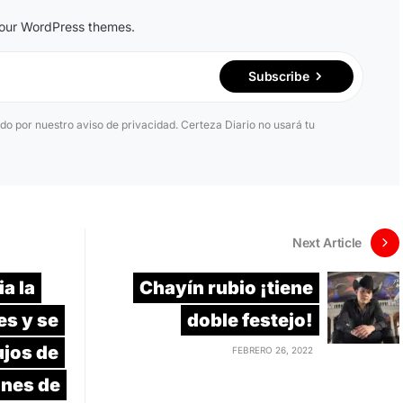
n our WordPress themes.
Subscribe
ido por nuestro aviso de privacidad. Certeza Diario no usará tu
Next Article
a la
Chayín rubio ¡tiene
es y se
doble festejo!
ujos de
FEBRERO 26, 2022
lones de