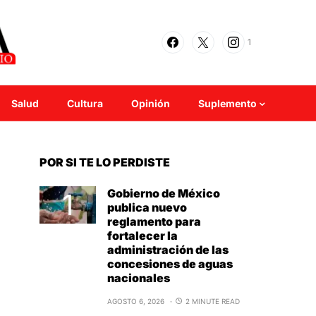
1
Salud
Cultura
Opinión
Suplemento
POR SI TE LO PERDISTE
Gobierno de México
publica nuevo
reglamento para
fortalecer la
administración de las
concesiones de aguas
nacionales
AGOSTO 6, 2026
2 MINUTE READ