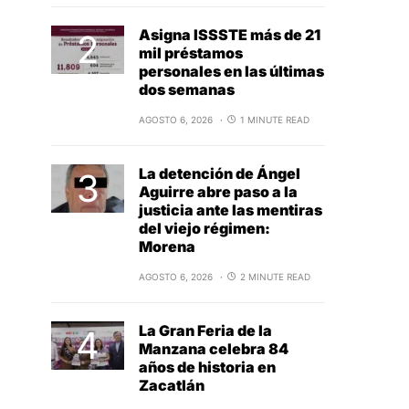
Asigna ISSSTE más de 21
mil préstamos
personales en las últimas
dos semanas
AGOSTO 6, 2026
1 MINUTE READ
La detención de Ángel
Aguirre abre paso a la
justicia ante las mentiras
del viejo régimen:
Morena
AGOSTO 6, 2026
2 MINUTE READ
La Gran Feria de la
Manzana celebra 84
años de historia en
Zacatlán