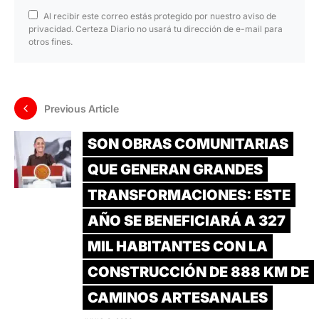
Al recibir este correo estás protegido por nuestro aviso de
privacidad. Certeza Diario no usará tu dirección de e-mail para
otros fines.
Previous Article
SON OBRAS COMUNITARIAS
QUE GENERAN GRANDES
TRANSFORMACIONES: ESTE
AÑO SE BENEFICIARÁ A 327
MIL HABITANTES CON LA
CONSTRUCCIÓN DE 888 KM DE
CAMINOS ARTESANALES