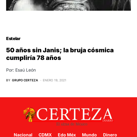
Estelar
50 años sin Janis; la bruja cósmica
cumpliría 78 años
Por: Esaú León
BY
GRUPO CERTEZA
ENERO 19, 2021
Nacional
CDMX
Edo Méx
Mundo
Dinero