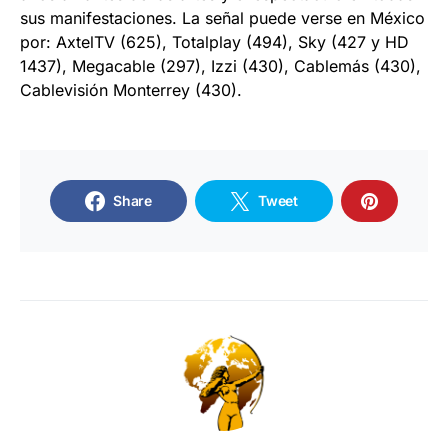
sus manifestaciones. La señal puede verse en México
por: AxtelTV (625), Totalplay (494), Sky (427 y HD
1437), Megacable (297), Izzi (430), Cablemás (430),
Cablevisión Monterrey (430).
Share
Tweet