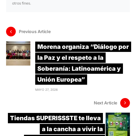
otros fines.
Previous Article
Morena organiza “Diálogo por
la Paz y el respeto a la
Soberanía: Latinoamérica y
Unión Europea”
MAYO 27, 2026
Next Article
Tiendas SUPERISSSTE te lleva
a la cancha a vivir la