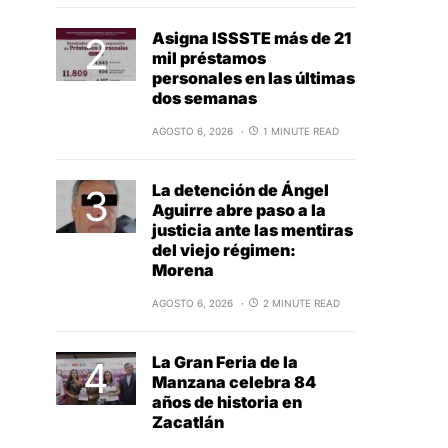
Asigna ISSSTE más de 21
mil préstamos
personales en las últimas
dos semanas
AGOSTO 6, 2026
1 MINUTE READ
La detención de Ángel
Aguirre abre paso a la
justicia ante las mentiras
del viejo régimen:
Morena
AGOSTO 6, 2026
2 MINUTE READ
La Gran Feria de la
Manzana celebra 84
años de historia en
Zacatlán