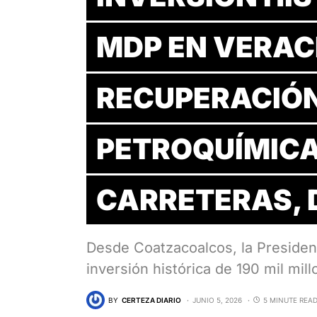
MDP EN VERAC
RECUPERACIÓN
PETROQUÍMICA
CARRETERAS, 
Desde Coatzacoalcos, la Preside
inversión histórica de 190 mil mi
BY
CERTEZA DIARIO
JUNIO 5, 2026
5 MINUTE REA