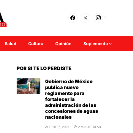
1
Salud
Cultura
Opinión
Suplemento
POR SI TE LO PERDISTE
Gobierno de México
publica nuevo
reglamento para
fortalecer la
administración de las
concesiones de aguas
nacionales
AGOSTO 6, 2026
2 MINUTE READ