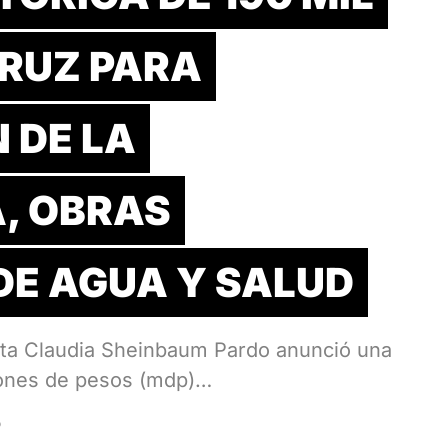
RUZ PARA
 DE LA
, OBRAS
DE AGUA Y SALUD
nta Claudia Sheinbaum Pardo anunció una
llones de pesos (mdp)…
D