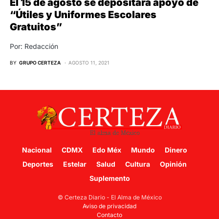
El 15 de agosto se depositará apoyo de
“Útiles y Uniformes Escolares
Gratuitos”
Por: Redacción
BY
GRUPO CERTEZA
AGOSTO 11, 2021
Nacional
CDMX
Edo Méx
Mundo
Dinero
Deportes
Estelar
Salud
Cultura
Opinión
Suplemento
© Certeza Diario - El Alma de México
Aviso de privacidad
Contacto