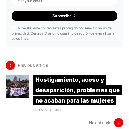
Subscribe
Al recibir este correo estás protegido por nuestro aviso de
privacidad. Certeza Diario no usará tu dirección de e-mail para
otros fines.
Previous Article
Hostigamiento, acoso y
desaparición, problemas que
no acaban para las mujeres
DICIEMBRE 11, 2021
Next Article