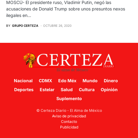
MOSCÚ- El presidente ruso, Vladimir Putin, negó las
acusaciones de Donald Trump sobre unos presuntos nexos
ilegales en…
BY
GRUPO CERTEZA
OCTUBRE 26, 2020
Nacional
CDMX
Edo Méx
Mundo
Dinero
Deportes
Estelar
Salud
Cultura
Opinión
Suplemento
© Certeza Diario - El Alma de México
Aviso de privacidad
Contacto
Publicidad