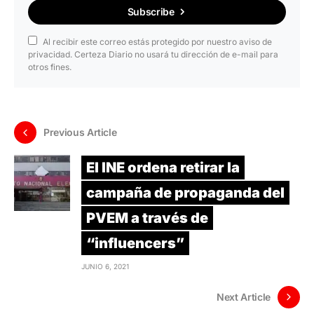
Subscribe
Al recibir este correo estás protegido por nuestro aviso de
privacidad. Certeza Diario no usará tu dirección de e-mail para
otros fines.
Previous Article
El INE ordena retirar la
campaña de propaganda del
PVEM a través de
“influencers”
JUNIO 6, 2021
Next Article