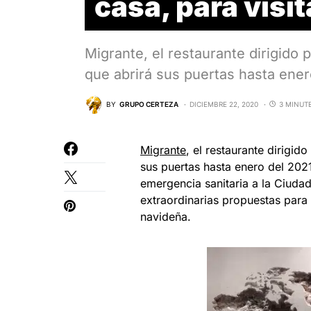
casa, para visit
Migrante, el restaurante dirigido 
que abrirá sus puertas hasta ene
BY
GRUPO CERTEZA
DICIEMBRE 22, 2020
3 MINUT
Migrante
, el restaurante dirigid
sus puertas hasta enero del 202
emergencia sanitaria a la Ciuda
extraordinarias propuestas par
navideña.