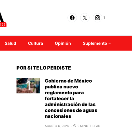
1
Salud
Cultura
Opinión
Suplemento
POR SI TE LO PERDISTE
Gobierno de México
publica nuevo
reglamento para
fortalecer la
administración de las
concesiones de aguas
nacionales
AGOSTO 6, 2026
2 MINUTE READ