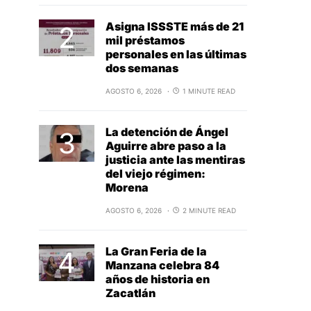
Asigna ISSSTE más de 21
mil préstamos
personales en las últimas
dos semanas
AGOSTO 6, 2026
1 MINUTE READ
La detención de Ángel
Aguirre abre paso a la
justicia ante las mentiras
del viejo régimen:
Morena
AGOSTO 6, 2026
2 MINUTE READ
La Gran Feria de la
Manzana celebra 84
años de historia en
Zacatlán