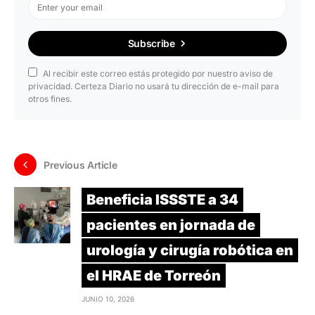
Subscribe
Al recibir este correo estás protegido por nuestro aviso de
privacidad. Certeza Diario no usará tu dirección de e-mail para
otros fines.
Previous Article
Beneficia ISSSTE a 34
pacientes en jornada de
urología y cirugía robótica en
el HRAE de Torreón
JUNIO 10, 2026