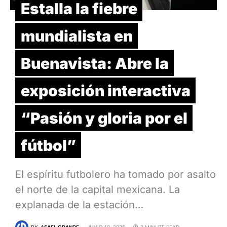
Estalla la fiebre
mundialista en
Buenavista: Abre la
exposición interactiva
“Pasión y gloria por el
fútbol”
El espíritu futbolero ha tomado por asalto
el norte de la capital mexicana. La
explanada de la estación…
BY
ASAEL GRANDE
JUNIO 10, 2026
3 MINUTE READ